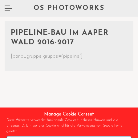
OS PHOTOWORKS
PIPELINE-BAU IM AAPER
WALD 2016-2017
[pano_gruppe gruppe=”pipeline”]
Manage Cookie Consent
Diese Webseite verwendet funktionale Cookies für diesen Hinweis und die
Sitzungs-ID. Ein weiteres Cookie wird für die Verwendung von Google Fonts
gesetzt.