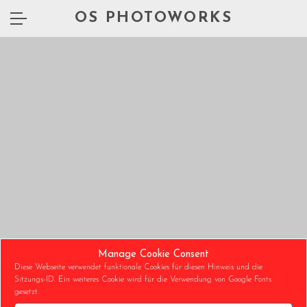
OS PHOTOWORKS
Manage Cookie Consent
Diese Webseite verwendet funktionale Cookies für diesen Hinweis und die
Sitzungs-ID. Ein weiteres Cookie wird für die Verwendung von Google Fonts
gesetzt.