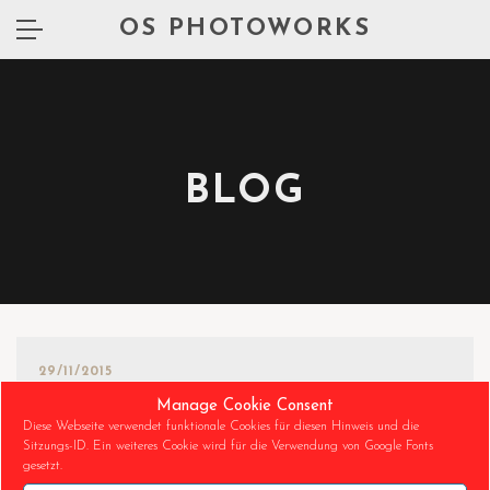
OS PHOTOWORKS
BLOG
29/11/2015
Manage Cookie Consent
GRAUGANS STARTET DURCH IM HOFGARTEN
Diese Webseite verwendet funktionale Cookies für diesen Hinweis und die
DÜSSELDORF
Sitzungs-ID. Ein weiteres Cookie wird für die Verwendung von Google Fonts
Graugans startet durch im Hofgarten Düsseldorf
gesetzt.